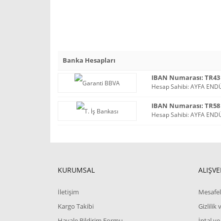
Banka Hesapları
IBAN Numarası: TR43 0
Hesap Sahibi: AYFA ENDÜ
IBAN Numarası: TR58 0
Hesap Sahibi: AYFA ENDÜ
KURUMSAL
ALIŞVE
İletişim
Mesafel
Kargo Takibi
Gizlilik
Havale Bildirim Formu
İptal ve