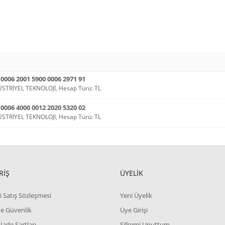
006 2001 5900 0006 2971 91
STRİYEL TEKNOLOJİ, Hesap Türü: TL
006 4000 0012 2020 5320 02
STRİYEL TEKNOLOJİ, Hesap Türü: TL
RİŞ
ÜYELİK
i Satış Sözleşmesi
Yeni Üyelik
 ve Güvenlik
Üye Girişi
 İade Şartları
Şifremi Unuttum