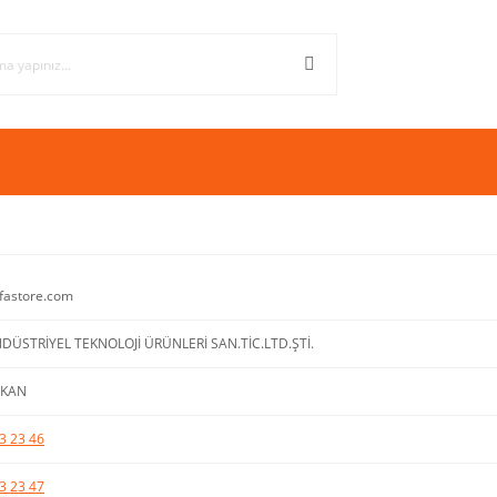
fastore.com
DÜSTRİYEL TEKNOLOJİ ÜRÜNLERİ SAN.TİC.LTD.ŞTİ.
RIKAN
3 23 46
3 23 47