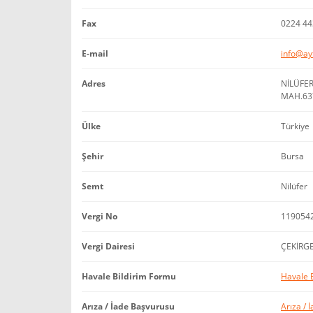
Fax
0224 44
E-mail
info@ay
Adres
NİLÜFE
MAH.63
Ülke
Türkiye
Şehir
Bursa
Semt
Nilüfer
Vergi No
119054
Vergi Dairesi
ÇEKİRG
Havale Bildirim Formu
Havale 
Arıza / İade Başvurusu
Arıza / 