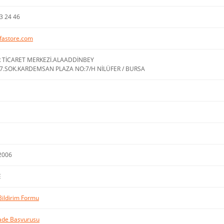
3 24 46
fastore.com
R TİCARET MERKEZİ.ALAADDİNBEY
7.SOK.KARDEMSAN PLAZA NO:7/H NİLÜFER / BURSA
2006
E
Bildirim Formu
İade Başvurusu