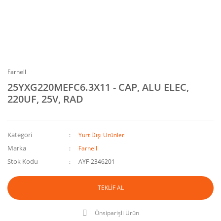
Farnell
25YXG220MEFC6.3X11 - CAP, ALU ELEC,
220UF, 25V, RAD
Kategori
Yurt Dışı Ürünler
Marka
Farnell
Stok Kodu
AYF-2346201
TEKLİF AL
Önsiparişli Ürün