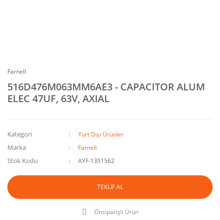
Farnell
516D476M063MM6AE3 - CAPACITOR ALUM
ELEC 47UF, 63V, AXIAL
Kategori
Yurt Dışı Ürünler
Marka
Farnell
Stok Kodu
AYF-1351562
TEKLİF AL
Önsiparişli Ürün