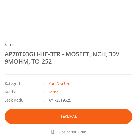
Farnell
AP70T03GH-HF-3TR - MOSFET, NCH, 30V,
9MOHM, TO-252
Kategori
Yurt Dışı Ürünler
Marka
Farnell
Stok Kodu
AYF-2319625
TEKLİF AL
Önsiparişli Ürün