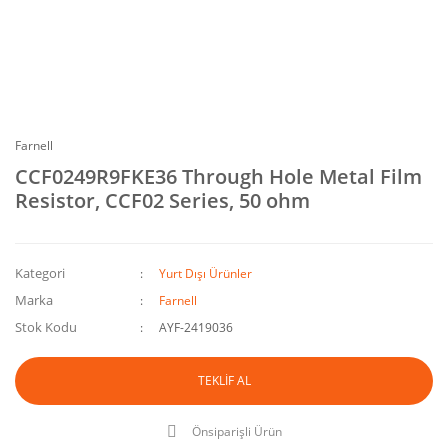
Farnell
CCF0249R9FKE36 Through Hole Metal Film
Resistor, CCF02 Series, 50 ohm
Kategori
Yurt Dışı Ürünler
Marka
Farnell
Stok Kodu
AYF-2419036
TEKLİF AL
Önsiparişli Ürün