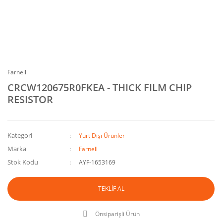
Farnell
CRCW120675R0FKEA - THICK FILM CHIP
RESISTOR
Kategori
Yurt Dışı Ürünler
Marka
Farnell
Stok Kodu
AYF-1653169
TEKLİF AL
Önsiparişli Ürün