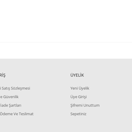
RİŞ
ÜYELİK
i Satış Sözleşmesi
Yeni Üyelik
 ve Güvenlik
Üye Girişi
 İade Şartları
Şifremi Unuttum
 Ödeme Ve Teslimat
Sepetiniz