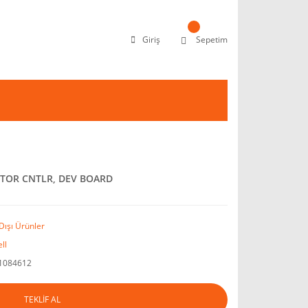
Giriş
Sepetim
OTOR CNTLR, DEV BOARD
Dışı Ürünler
ll
1084612
TEKLİF AL