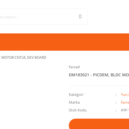
C MOTOR CNTLR, DEV BOARD
Farnell
DM183021 - PICDEM, BLDC M
Kategori
Yurt 
Marka
Farne
Stok Kodu
AYF-