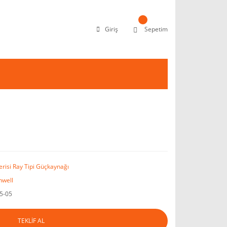
Giriş
Sepetim
erisi Ray Tipi Güçkaynağı
well
5-05
TEKLİF AL