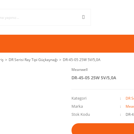
riş
DR Serisi Ray Tipi Güçkaynağı
DR-45-05 25W 5V/5,0A
Meanwell
DR-45-05 25W 5V/5,0A
Kategori
DR S
Marka
Mean
Stok Kodu
DR-4