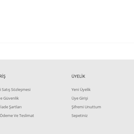
RİŞ
ÜYELİK
i Satış Sözleşmesi
Yeni Üyelik
 ve Güvenlik
Üye Girişi
 İade Şartları
Şifremi Unuttum
 Ödeme Ve Teslimat
Sepetiniz