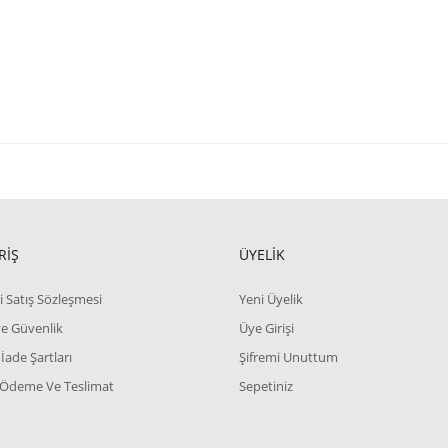
RİŞ
ÜYELİK
i Satış Sözleşmesi
Yeni Üyelik
 ve Güvenlik
Üye Girişi
 İade Şartları
Şifremi Unuttum
 Ödeme Ve Teslimat
Sepetiniz