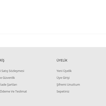
RİŞ
ÜYELİK
i Satış Sözleşmesi
Yeni Üyelik
 ve Güvenlik
Üye Girişi
 İade Şartları
Şifremi Unuttum
 Ödeme Ve Teslimat
Sepetiniz