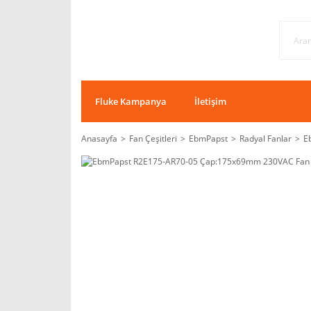
Fluke Kampanya
İletişim
Anasayfa
Fan Çeşitleri
EbmPapst
Radyal Fanlar
E