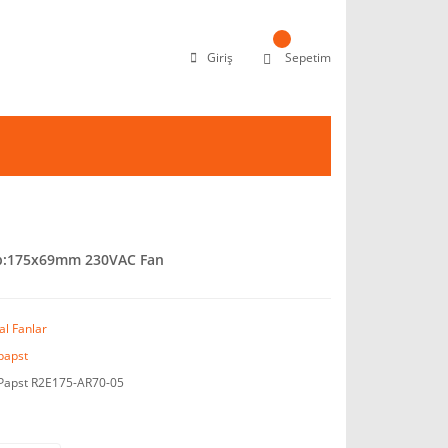
Giriş
Sepetim
p:175x69mm 230VAC Fan
al Fanlar
apst
apst R2E175-AR70-05