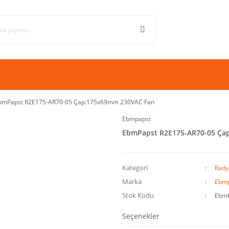
bmPapst R2E175-AR70-05 Çap:175x69mm 230VAC Fan
Ebmpapst
EbmPapst R2E175-AR70-05 Ça
Kategori
Rady
Marka
Ebmp
Stok Kodu
EbmP
Seçenekler