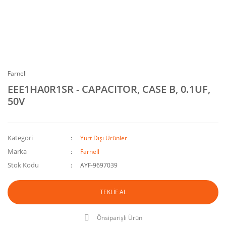
Farnell
EEE1HA0R1SR - CAPACITOR, CASE B, 0.1UF,
50V
Kategori
Yurt Dışı Ürünler
Marka
Farnell
Stok Kodu
AYF-9697039
TEKLİF AL
Önsiparişli Ürün