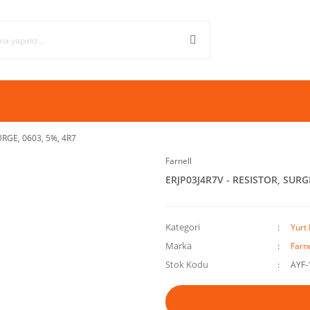
URGE, 0603, 5%, 4R7
Farnell
ERJP03J4R7V - RESISTOR, SURGE
Kategori
Yurt 
Marka
Farne
Stok Kodu
AYF-