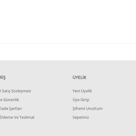
RİŞ
ÜYELİK
i Satış Sözleşmesi
Yeni Üyelik
 ve Güvenlik
Üye Girişi
 İade Şartları
Şifremi Unuttum
 Ödeme Ve Teslimat
Sepetiniz