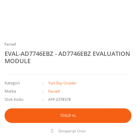
Farnell
EVAL-AD7746EBZ - AD7746EBZ EVALUATION
MODULE
Kategori
Yurt Dışı Ürünler
Marka
Farnell
Stok Kodu
AYF-2378378
TEKLİF AL
Önsiparişli Ürün