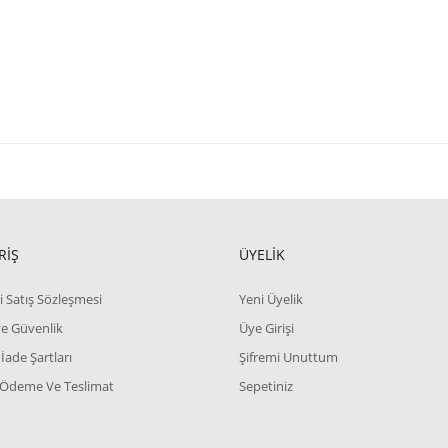
RİŞ
ÜYELİK
i Satış Sözleşmesi
Yeni Üyelik
 ve Güvenlik
Üye Girişi
 İade Şartları
Şifremi Unuttum
 Ödeme Ve Teslimat
Sepetiniz