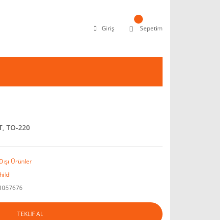
Giriş
Sepetim
T, TO-220
Dışı Ürünler
hild
1057676
TEKLİF AL