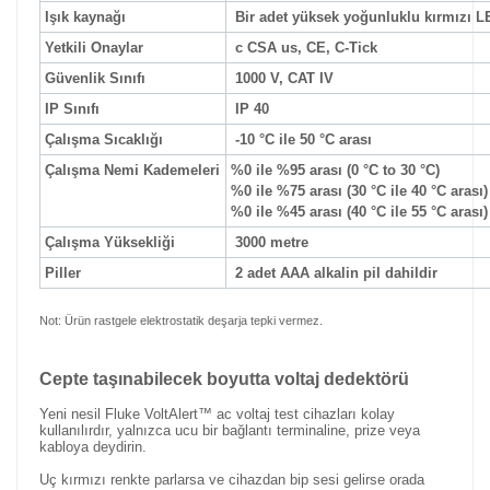
Işık kaynağı
Bir adet yüksek yoğunluklu kırmızı L
Yetkili Onaylar
c CSA us, CE, C-Tick
Güvenlik Sınıfı
1000 V, CAT IV
IP Sınıfı
IP 40
Çalışma Sıcaklığı
-10 °C ile 50 °C arası
Çalışma Nemi Kademeleri
%0 ile %95 arası
(0 °C to 30 °C)
%0 ile %75 arası
(30 °C ile 40 °C arası)
%0 ile %45 arası
(40 °C ile 55 °C arası)
Çalışma Yüksekliği
3000 metre
Piller
2 adet AAA alkalin pil dahildir
Not: Ürün rastgele elektrostatik deşarja tepki vermez.
Cepte taşınabilecek boyutta voltaj dedektörü
Yeni nesil Fluke VoltAlert™ ac voltaj test cihazları kolay
kullanılırdır, yalnızca ucu bir bağlantı terminaline, prize veya
kabloya deydirin.
Uç kırmızı renkte parlarsa ve cihazdan bip sesi gelirse orada