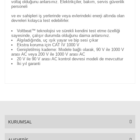
voltaj olduğunu anlarsınız. Elektrikçiler, bakım, servis güvenlik
personeli
ve ev sahipleri iş yerlerinde veya evlerindeki enerji altında olan
devreleri kolayca test
edebilirler.
Voltbeat™ teknolojisi ve sürekli kendini test etme özelliği
sayesinde, çalışır durumda olduğunu daima anlarsınız.
Algıladığında, uç ışık yayar ve bip sesi çıkar
Ekstra koruma için CAT IV 1000 V
Genişletilmiş kademe: Modele bağlı olarak, 90 V ile 1000 V
arası AC veya 200 V ile 1000 V arası AC
20 V ile 90 V arası AC kontrol devresi modeli de mevcuttur
İki yıl garanti
KURUMSAL
ALIŞVERİŞ