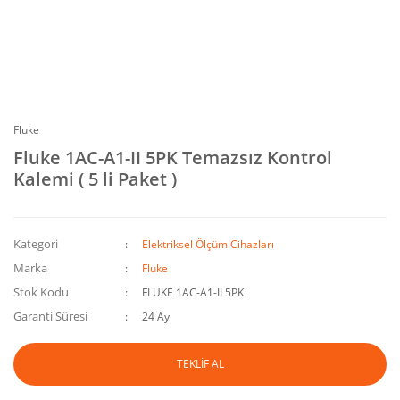
Fluke
Fluke 1AC-A1-II 5PK Temazsız Kontrol
Kalemi ( 5 li Paket )
Kategori
Elektriksel Ölçüm Cihazları
Marka
Fluke
Stok Kodu
FLUKE 1AC-A1-II 5PK
Garanti Süresi
24 Ay
TEKLİF AL