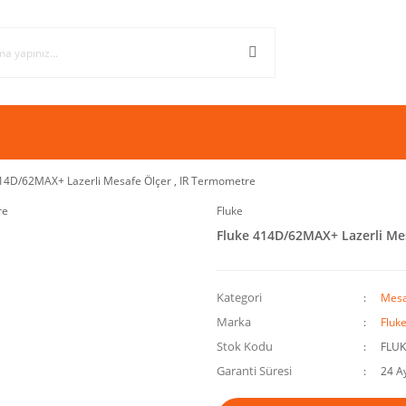
14D/62MAX+ Lazerli Mesafe Ölçer , IR Termometre
Fluke
Fluke 414D/62MAX+ Lazerli Me
Kategori
Mesa
Marka
Fluk
Stok Kodu
FLUK
Garanti Süresi
24 A