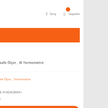
Giriş
Sepetim
safe Ölçer , IR Termometre
fe Ölçer
,
Termometre
e
E 414D/62MAX+
y