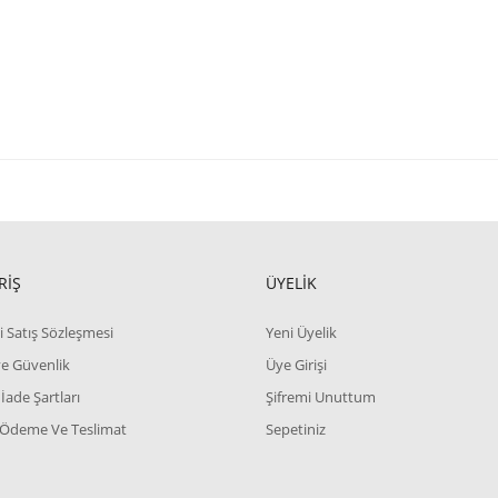
RİŞ
ÜYELİK
i Satış Sözleşmesi
Yeni Üyelik
 ve Güvenlik
Üye Girişi
 İade Şartları
Şifremi Unuttum
 Ödeme Ve Teslimat
Sepetiniz