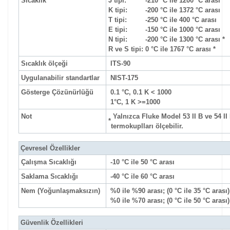
Sıcaklık
J tipi:
-210 °C ile 1200 °C arası
K tipi:
-200 °C ile 1372 °C arası
T tipi:
-250 °C ile 400 °C arası
E tipi:
-150 °C ile 1000 °C arası
N tipi:
-200 °C ile 1300 °C arası *
R ve S tipi:
0 °C ile 1767 °C arası *
Sıcaklık ölçeği
ITS-90
Uygulanabilir standartlar
NIST-175
Gösterge Çözünürlüğü
0.1 °C, 0.1 K < 1000
1°C, 1 K >=1000
Not
Yalnızca Fluke Model 53 II B ve 54 II 
*
termokuplları ölçebilir.
Çevresel Özellikler
Çalışma Sıcaklığı
-10 °C ile 50 °C arası
Saklama Sıcaklığı
-40 °C ile 60 °C arası
Nem (Yoğunlaşmaksızın)
%0 ile %90 arası; (0 °C ile 35 °C arası)
%0 ile %70 arası; (0 °C ile 50 °C arası)
Güvenlik Özellikleri