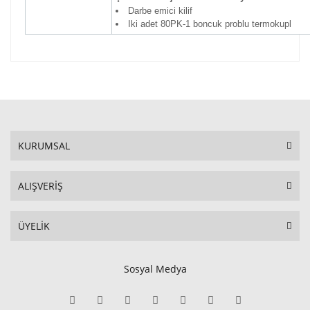
Darbe emici kilif
Iki adet 80PK-1 boncuk problu termokupl
KURUMSAL
ALIŞVERİŞ
ÜYELİK
Sosyal Medya