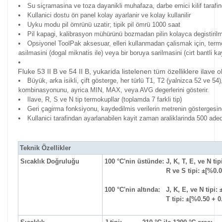
Su siçramasina ve toza dayanikli muhafaza, darbe emici kilif tarafi
Kullanici dostu ön panel kolay ayarlanir ve kolay kullanilir
Uyku modu pil ömrünü uzatir; tipik pil ömrü 1000 saat
Pil kapagi, kalibrasyon mühürünü bozmadan pilin kolayca degistirilm
Opsiyonel ToolPak aksesuar, elleri kullanmadan çalismak için, ter
asilmasini (dogal miknatis ile) veya bir boruya sarilmasini (cirt bantli kay
Fluke 53 II B ve 54 II B, yukarida listelenen tüm özelliklere ilave o
Büyük, arka isikli, çift gösterge, her türlü T1, T2 (yalnizca 52 ve 54
kombinasyonunu, ayrica MIN, MAX, veya AVG degerlerini gösterir.
Ilave, R, S ve N tip termokupllar (toplamda 7 farkli tip)
Geri çagirma fonksiyonu, kaydedilmis verilerin metrenin göstergesin
Kullanici tarafindan ayarlanabilen kayit zaman araliklarinda 500 ade
Teknik Özellikler
Sıcaklık Doğruluğu
100 °C'nin üstünde:
J, K, T, E, ve N tip
R ve S tipi: ±[%0.0
100 °C'nin altında:
J, K, E, ve N tipi:
T tipi: ±[%0.50 + 0