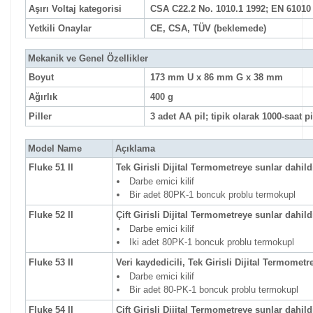
Aşırı Voltaj kategorisi
CSA C22.2 No. 1010.1 1992; EN 61010 
Yetkili Onaylar
CE, CSA, TÜV (beklemede)
Mekanik ve Genel Özellikler
Boyut
173 mm U x 86 mm G x 38 mm
Ağırlık
400 g
Piller
3 adet AA pil; tipik olarak 1000-saat p
Model Name
Açıklama
Fluke 51 II
Tek Girisli Dijital Termometreye sunlar dahildi
Darbe emici kilif
Bir adet 80PK-1 boncuk problu termokupl
Fluke 52 II
Çift Girisli Dijital Termometreye sunlar dahild
Darbe emici kilif
Iki adet 80PK-1 boncuk problu termokupl
Fluke 53 II
Veri kaydedicili, Tek Girisli Dijital Termometr
Darbe emici kilif
Bir adet 80-PK-1 boncuk problu termokupl
Fluke 54 II
Çift Girisli Dijital Termometreye sunlar dahild