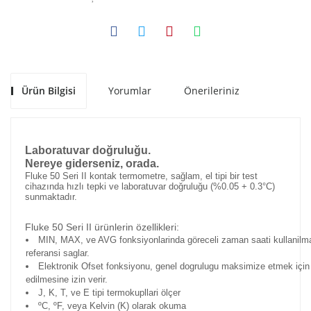
Ürün Bilgisi
Yorumlar
Önerileriniz
Laboratuvar doğruluğu.
Nereye giderseniz, orada.
Fluke 50 Seri II kontak termometre, sağlam, el tipi bir test
cihazında hızlı tepki ve laboratuvar doğruluğu (%0.05 + 0.3°C)
sunmaktadır.
Fluke 50 Seri II ürünlerin özellikleri:
MIN, MAX, ve AVG fonksiyonlarinda göreceli zaman saati kullanilmas
referansi saglar.
Elektronik Ofset fonksiyonu, genel dogrulugu maksimize etmek için
edilmesine izin verir.
J, K, T, ve E tipi termokupllari ölçer
ºC, ºF, veya Kelvin (K) olarak okuma