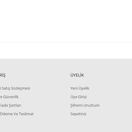
RİŞ
ÜYELİK
i Satış Sözleşmesi
Yeni Üyelik
 ve Güvenlik
Üye Girişi
 İade Şartları
Şifremi Unuttum
 Ödeme Ve Teslimat
Sepetiniz