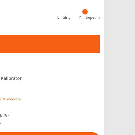
Giriş
Sepetim
Kalibratör
pi Multimetre
e
E 787
y