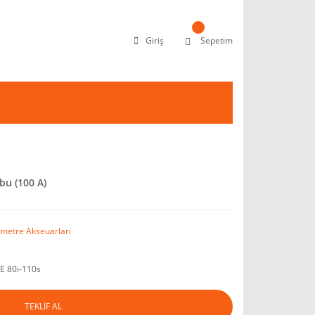
Giriş
Sepetim
bu (100 A)
imetre Akseuarları
e
E 80i-110s
TEKLİF AL