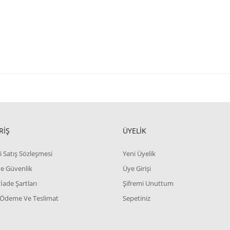
RİŞ
ÜYELİK
i Satış Sözleşmesi
Yeni Üyelik
 ve Güvenlik
Üye Girişi
 İade Şartları
Şifremi Unuttum
 Ödeme Ve Teslimat
Sepetiniz