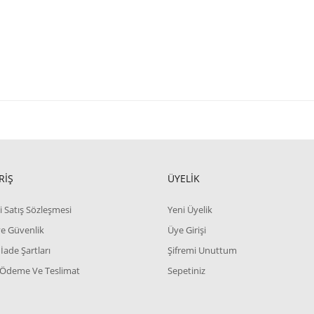
RİŞ
ÜYELİK
i Satış Sözleşmesi
Yeni Üyelik
 ve Güvenlik
Üye Girişi
 İade Şartları
Şifremi Unuttum
 Ödeme Ve Teslimat
Sepetiniz