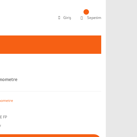
Giriş
Sepetim
rmometre
mometre
e
E FP
y