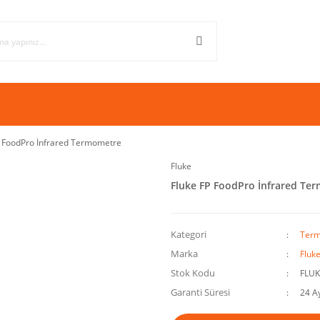
P FoodPro İnfrared Termometre
Fluke
Fluke FP FoodPro İnfrared Te
Kategori
Ter
Marka
Fluk
Stok Kodu
FLUK
Garanti Süresi
24 A