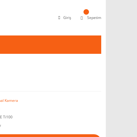
Giriş
Sepetim
al Kamera
e
E Ti100
y