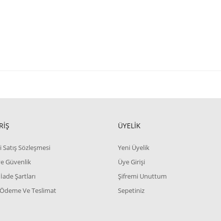
RİŞ
ÜYELİK
i Satış Sözleşmesi
Yeni Üyelik
 ve Güvenlik
Üye Girişi
 İade Şartları
Şifremi Unuttum
 Ödeme Ve Teslimat
Sepetiniz