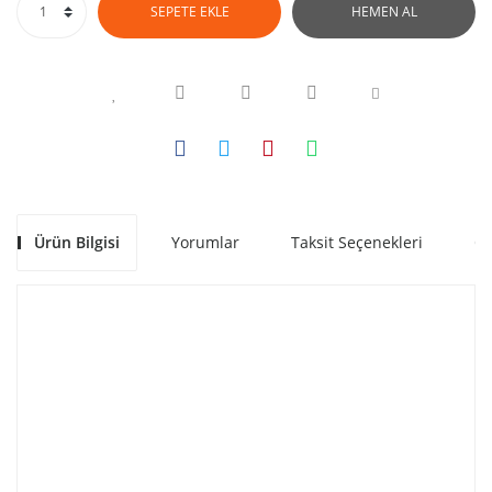
SEPETE EKLE
HEMEN AL
Ürün Bilgisi
Yorumlar
Taksit Seçenekleri
Ön