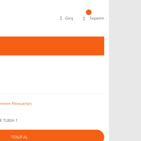
Giriş
Sepetim
imetre Akseuarları
e
E TL80A-1
TEKLİF AL