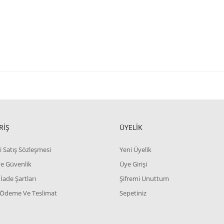
RİŞ
ÜYELİK
i Satış Sözleşmesi
Yeni Üyelik
 ve Güvenlik
Üye Girişi
 İade Şartları
Şifremi Unuttum
 Ödeme Ve Teslimat
Sepetiniz