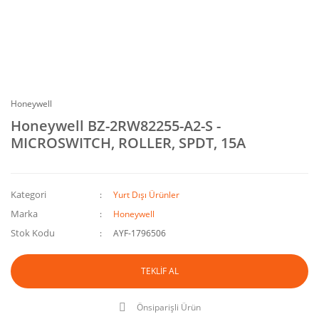
Honeywell
Honeywell BZ-2RW82255-A2-S -
MICROSWITCH, ROLLER, SPDT, 15A
Kategori
Yurt Dışı Ürünler
Marka
Honeywell
Stok Kodu
AYF-1796506
TEKLİF AL
Önsiparişli Ürün