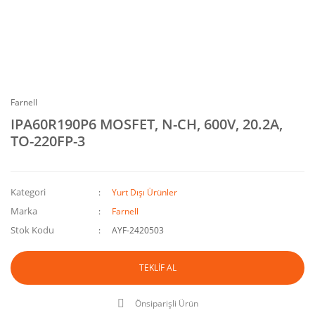
Farnell
IPA60R190P6 MOSFET, N-CH, 600V, 20.2A,
TO-220FP-3
Kategori
Yurt Dışı Ürünler
Marka
Farnell
Stok Kodu
AYF-2420503
TEKLİF AL
Önsiparişli Ürün