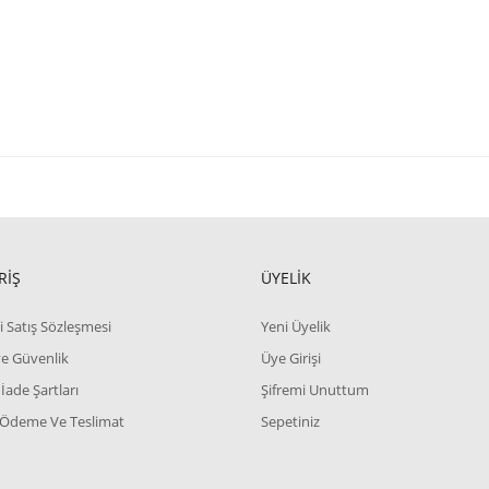
RİŞ
ÜYELİK
i Satış Sözleşmesi
Yeni Üyelik
 ve Güvenlik
Üye Girişi
 İade Şartları
Şifremi Unuttum
 Ödeme Ve Teslimat
Sepetiniz