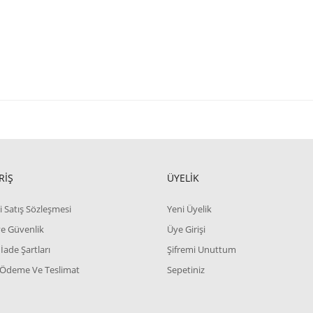
RİŞ
ÜYELİK
i Satış Sözleşmesi
Yeni Üyelik
 ve Güvenlik
Üye Girişi
 İade Şartları
Şifremi Unuttum
 Ödeme Ve Teslimat
Sepetiniz