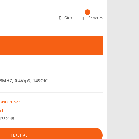
Giriş
Sepetim
3MHZ, 0.4V/µS, 14SOIC
Dışı Ürünler
ll
1750145
TEKLİF AL