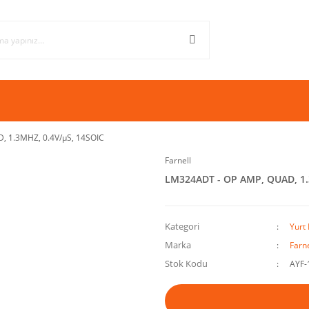
 1.3MHZ, 0.4V/µS, 14SOIC
Farnell
LM324ADT - OP AMP, QUAD, 1.
Kategori
Yurt 
Marka
Farne
Stok Kodu
AYF-