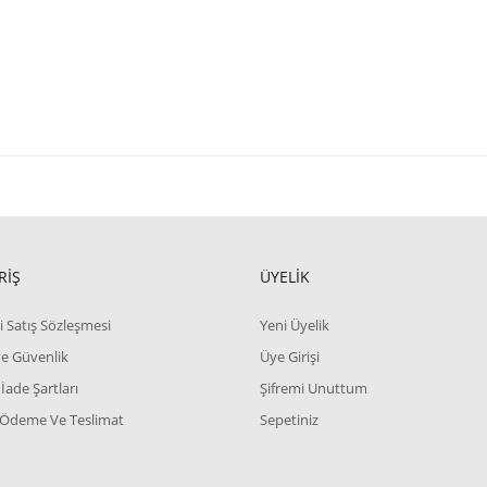
RİŞ
ÜYELİK
i Satış Sözleşmesi
Yeni Üyelik
 ve Güvenlik
Üye Girişi
 İade Şartları
Şifremi Unuttum
 Ödeme Ve Teslimat
Sepetiniz