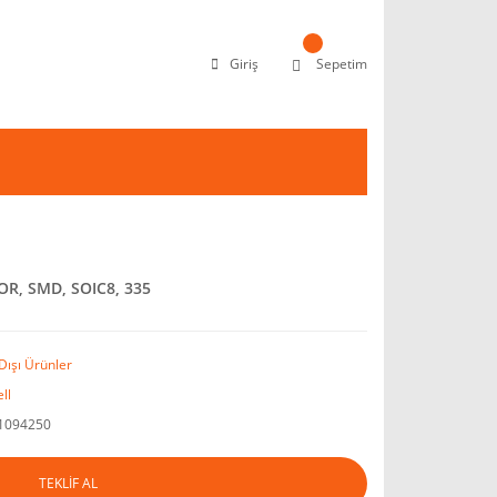
Giriş
Sepetim
R, SMD, SOIC8, 335
Dışı Ürünler
ll
1094250
TEKLİF AL