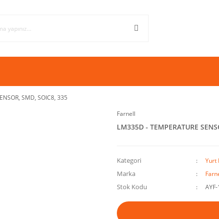
NSOR, SMD, SOIC8, 335
Farnell
LM335D - TEMPERATURE SENSO
Kategori
Yurt 
Marka
Farne
Stok Kodu
AYF-