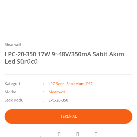
Meanwell
LPC-20-350 17W 9~48V/350mA Sabit Akım
Led Sürücü
Kategori
LPC Serisi Sabit Akım IP67
Marka
Meanwell
Stok Kodu
LPC-20-350
TEKLİF AL