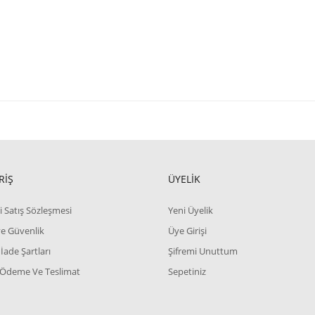
RİŞ
ÜYELİK
i Satış Sözleşmesi
Yeni Üyelik
 ve Güvenlik
Üye Girişi
 İade Şartları
Şifremi Unuttum
 Ödeme Ve Teslimat
Sepetiniz