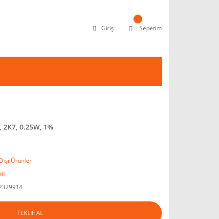
Giriş
Sepetim
 2K7, 0.25W, 1%
Dışı Ürünler
ll
2329914
TEKLİF AL