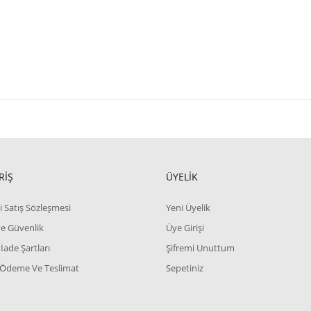
RİŞ
ÜYELİK
i Satış Sözleşmesi
Yeni Üyelik
 ve Güvenlik
Üye Girişi
 İade Şartları
Şifremi Unuttum
 Ödeme Ve Teslimat
Sepetiniz