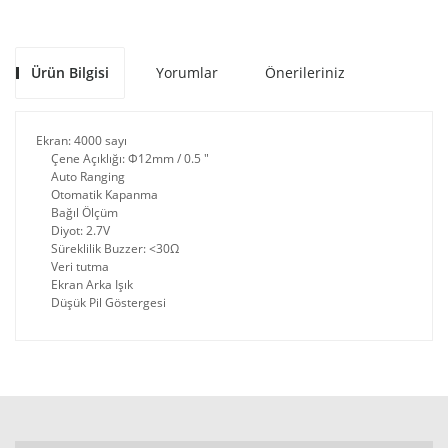
Ürün Bilgisi
Yorumlar
Önerileriniz
Ekran: 4000 sayı
Çene Açıklığı: Φ12mm / 0.5 "
Auto Ranging
Otomatik Kapanma
Bağıl Ölçüm
Diyot: 2.7V
Süreklilik Buzzer: <30Ω
Veri tutma
Ekran Arka Işık
Düşük Pil Göstergesi