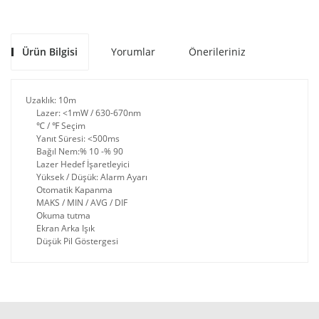
Ürün Bilgisi
Yorumlar
Önerileriniz
Uzaklık: 10m
Lazer: <1mW / 630-670nm
℃ / ℉ Seçim
Yanıt Süresi: <500ms
Bağıl Nem:% 10 -% 90
Lazer Hedef İşaretleyici
Yüksek / Düşük: Alarm Ayarı
Otomatik Kapanma
MAKS / MIN / AVG / DIF
Okuma tutma
Ekran Arka Işık
Düşük Pil Göstergesi