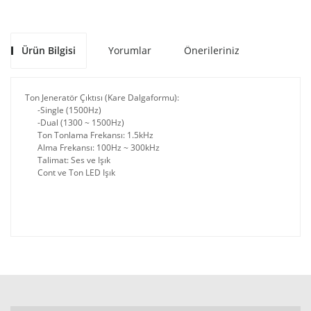
Ürün Bilgisi
Yorumlar
Önerileriniz
Ton Jeneratör Çıktısı (Kare Dalgaformu):
-Single (1500Hz)
-Dual (1300 ~ 1500Hz)
Ton Tonlama Frekansı: 1.5kHz
Alma Frekansı: 100Hz ~ 300kHz
Talimat: Ses ve Işık
Cont ve Ton LED Işık