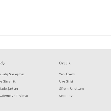
RİŞ
ÜYELİK
i Satış Sözleşmesi
Yeni Üyelik
 ve Güvenlik
Üye Girişi
 İade Şartları
Şifremi Unuttum
 Ödeme Ve Teslimat
Sepetiniz