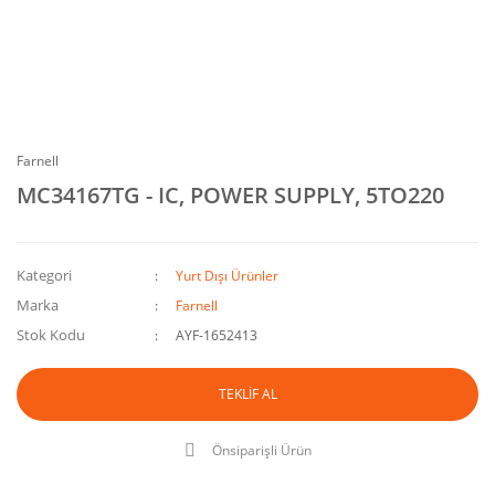
Farnell
MC34167TG - IC, POWER SUPPLY, 5TO220
Kategori
Yurt Dışı Ürünler
Marka
Farnell
Stok Kodu
AYF-1652413
TEKLİF AL
Önsiparişli Ürün