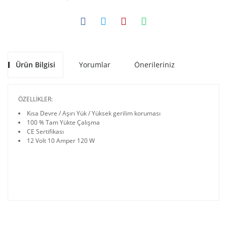
Ürün Bilgisi
Yorumlar
Önerileriniz
ÖZELLİKLER:
Kısa Devre / Aşırı Yük / Yüksek gerilim koruması
100 % Tam Yükte Çalışma
CE Sertifikası
12 Volt 10 Amper 120 W