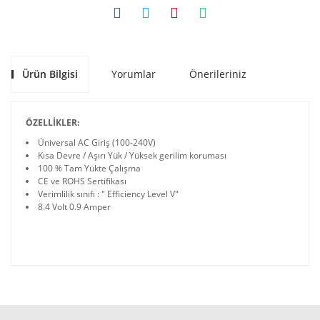
Ürün Bilgisi
Yorumlar
Önerileriniz
ÖZELLİKLER:
Üniversal AC Giriş (100-240V)
Kısa Devre / Aşırı Yük / Yüksek gerilim koruması
100 % Tam Yükte Çalışma
CE ve ROHS Sertifikası
Verimlilik sınıfı : " Efficiency Level V"
8.4 Volt 0.9 Amper