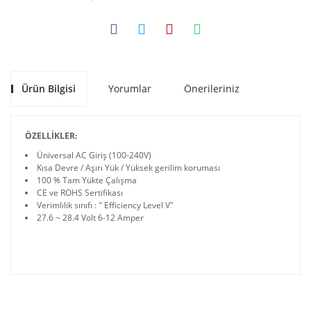
Ürün Bilgisi
Yorumlar
Önerileriniz
ÖZELLİKLER:
Üniversal AC Giriş (100-240V)
Kısa Devre / Aşırı Yük / Yüksek gerilim koruması
100 % Tam Yükte Çalışma
CE ve ROHS Sertifikası
Verimlilik sınıfı : " Efficiency Level V"
27.6 ~ 28.4 Volt 6-12 Amper