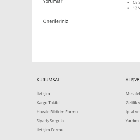
Yorumlar
CE S
12 
Önerileriniz
KURUMSAL
ALIŞVE
İletişim
Mesafel
Kargo Takibi
Gizlilik
Havale Bildirim Formu
İptal ve
Sipariş Sorgula
Yardım
İletişim Formu