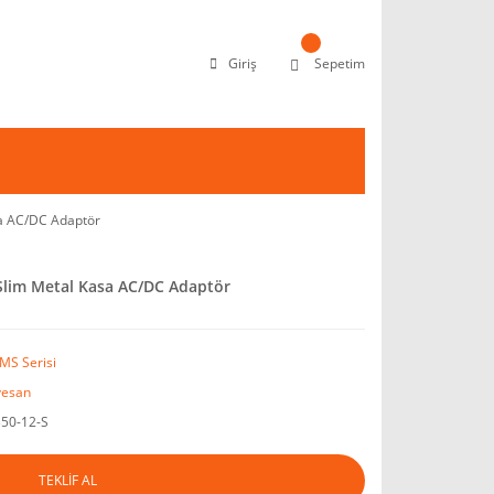
Giriş
Sepetim
a AC/DC Adaptör
lim Metal Kasa AC/DC Adaptör
 MS Serisi
esan
50-12-S
TEKLİF AL