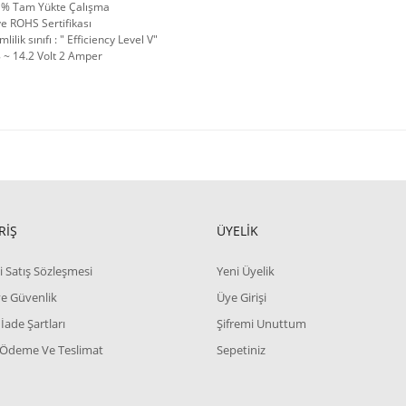
 % Tam Yükte Çalışma
e ROHS Sertifikası
mlilik sınıfı : " Efficiency Level V"
 ~ 14.2 Volt 2 Amper
RİŞ
ÜYELİK
i Satış Sözleşmesi
Yeni Üyelik
 ve Güvenlik
Üye Girişi
 İade Şartları
Şifremi Unuttum
 Ödeme Ve Teslimat
Sepetiniz