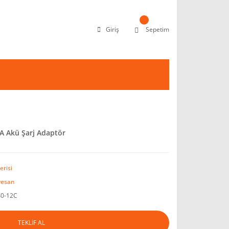
Giriş
Sepetim
A Akü Şarj Adaptör
erisi
esan
0-12C
TEKLİF AL