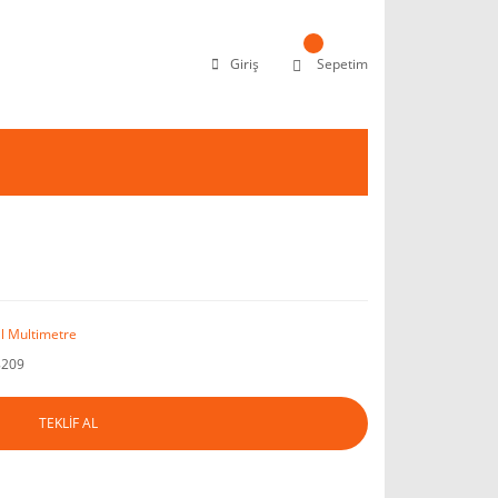
Giriş
Sepetim
al Multimetre
8209
TEKLİF AL