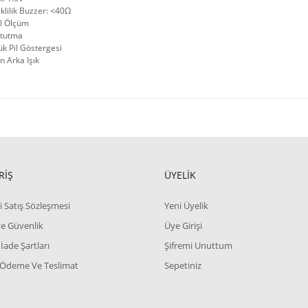
ilik Buzzer: <40Ω
 Ölçüm
tutma
Pil Göstergesi
n Arka Işık
RİŞ
ÜYELİK
i Satış Sözleşmesi
Yeni Üyelik
 ve Güvenlik
Üye Girişi
 İade Şartları
Şifremi Unuttum
 Ödeme Ve Teslimat
Sepetiniz