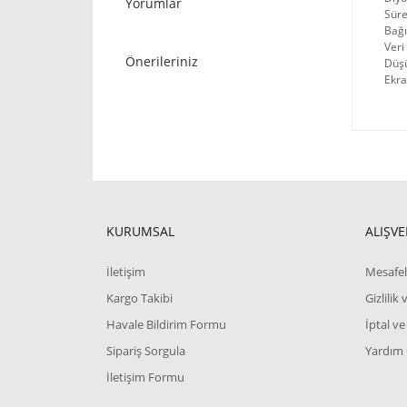
Yorumlar
Sürekl
Bağıl
Veri 
Önerileriniz
Düşük 
Ekra
KURUMSAL
ALIŞVE
İletişim
Mesafel
Kargo Takibi
Gizlilik
Havale Bildirim Formu
İptal ve
Sipariş Sorgula
Yardım
İletişim Formu