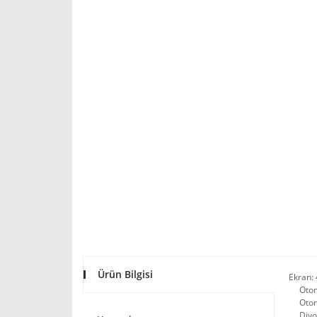
Ürün Bilgisi
Ekran: 
Otoma
Otoma
Diyot