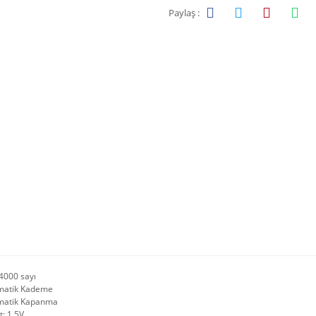
Paylaş :
4000 sayı
tik Kademe
tik Kapanma
: 1.5V