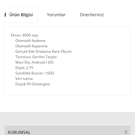
Ürün Bilgisi
Yorumlar
Önerileriniz
Ekran: 4000 sayı
Otomatik Kademe
Otomatik Kapanma
Gerçek Kök Ortalama Kare Ölçüm
Temassız Gerilim Tespiti
Mavi Diş: Android / IOS
Diyot: 2.7V
Süreklilik Buzzer: <50Ω
Veri tutma
Düşük Pil Göstergesi
KURUMSAL