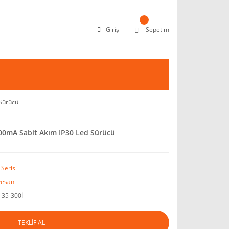
Giriş
Sepetim
Sürücü
00mA Sabit Akım IP30 Led Sürücü
Serisi
esan
35-300İ
TEKLİF AL