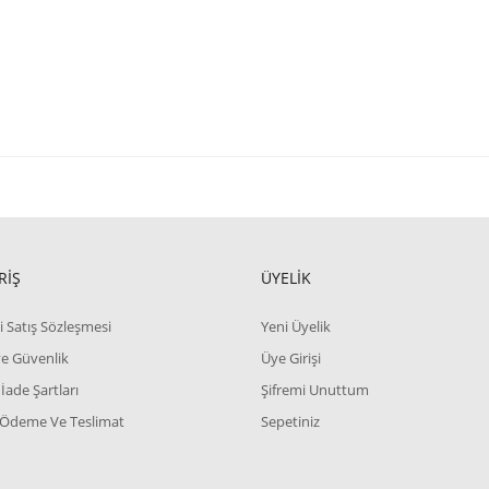
RİŞ
ÜYELİK
i Satış Sözleşmesi
Yeni Üyelik
 ve Güvenlik
Üye Girişi
 İade Şartları
Şifremi Unuttum
 Ödeme Ve Teslimat
Sepetiniz