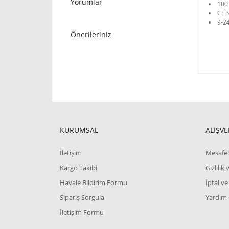
Yorumlar
100
CE S
9-2
Önerileriniz
KURUMSAL
ALIŞVE
İletişim
Mesafel
Kargo Takibi
Gizlilik
Havale Bildirim Formu
İptal ve
Sipariş Sorgula
Yardım
İletişim Formu