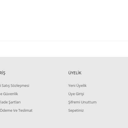
RİŞ
ÜYELİK
i Satış Sözleşmesi
Yeni Üyelik
 ve Güvenlik
Üye Girişi
 İade Şartları
Şifremi Unuttum
 Ödeme Ve Teslimat
Sepetiniz