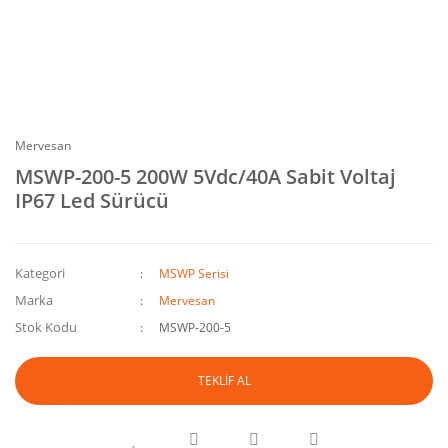
Mervesan
MSWP-200-5 200W 5Vdc/40A Sabit Voltaj
IP67 Led Sürücü
Kategori
MSWP Serisi
Marka
Mervesan
Stok Kodu
MSWP-200-5
TEKLİF AL