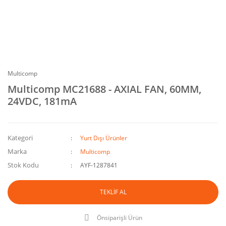
Multicomp
Multicomp MC21688 - AXIAL FAN, 60MM,
24VDC, 181mA
Kategori
Yurt Dışı Ürünler
Marka
Multicomp
Stok Kodu
AYF-1287841
TEKLİF AL
Önsiparişli Ürün