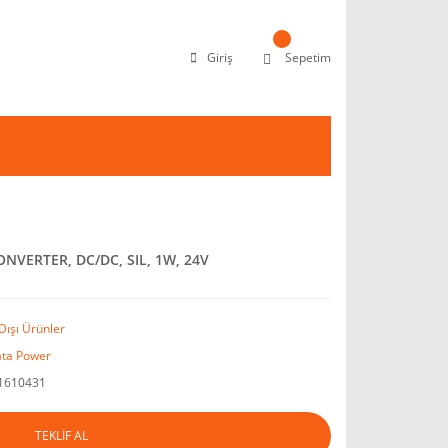
Giriş
Sepetim
NVERTER, DC/DC, SIL, 1W, 24V
Dışı Ürünler
ta Power
1610431
TEKLİF AL