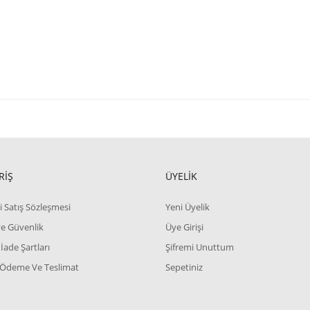
RİŞ
ÜYELİK
i Satış Sözleşmesi
Yeni Üyelik
 ve Güvenlik
Üye Girişi
 İade Şartları
Şifremi Unuttum
 Ödeme Ve Teslimat
Sepetiniz