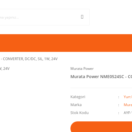
 CONVERTER, DC/DC, SIL, 1W, 24V
Murata Power
Murata Power NME0524SC - CO
Kategori
Yurt 
Marka
Mura
Stok Kodu
AYF-