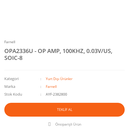
Farnell
OPA2336U - OP AMP, 100KHZ, 0.03V/US,
SOIC-8
Kategori
Yurt Dışı Ürünler
Marka
Farnell
Stok Kodu
AYF-2382800
TEKLİF AL
Önsiparişli Ürün